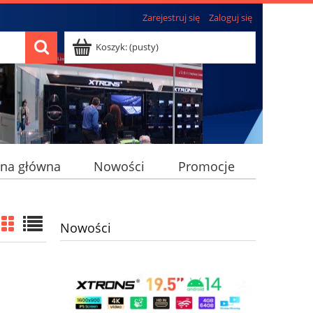
Zarejestruj się
Zaloguj się
Koszyk:
(pusty)
ona główna
Nowości
Promocje
Nowości