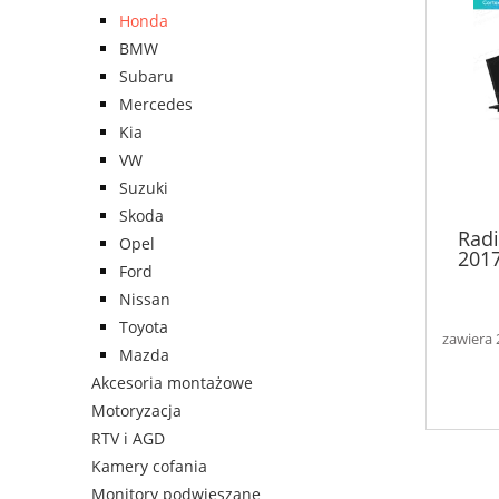
Honda
BMW
Subaru
Mercedes
Kia
VW
Suzuki
Skoda
Radi
Opel
2017
Ford
Nissan
Toyota
zawiera
Mazda
Akcesoria montażowe
Motoryzacja
RTV i AGD
Kamery cofania
Monitory podwieszane