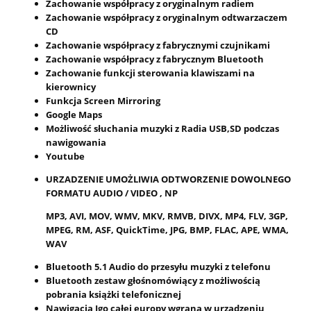
Zachowanie współpracy z oryginalnym radiem
Zachowanie współpracy z oryginalnym odtwarzaczem
CD
Zachowanie współpracy z fabrycznymi czujnikami
Zachowanie współpracy z fabrycznym Bluetooth
Zachowanie funkcji sterowania klawiszami na
kierownicy
Funkcja Screen Mirroring
Google Maps
Możliwość słuchania muzyki z Radia USB,SD podczas
nawigowania
Youtube
URZADZENIE UMOŻLIWIA ODTWORZENIE DOWOLNEGO
FORMATU AUDIO / VIDEO , NP
MP3, AVI, MOV, WMV, MKV, RMVB, DIVX, MP4, FLV, 3GP,
MPEG, RM, ASF, QuickTime, JPG, BMP, FLAC, APE, WMA,
WAV
Bluetooth 5.1 Audio do przesyłu muzyki z telefonu
Bluetooth zestaw głośnomówiący z możliwością
pobrania książki telefonicznej
Nawigacja Igo całej europy wgrana w urządzeniu